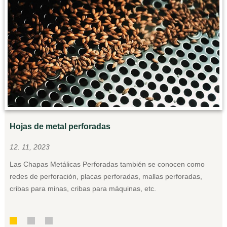
Hojas de metal perforadas
Em
12. 11, 2023
12
Las Chapas Metálicas Perforadas también se conocen como
3D
redes de perforación, placas perforadas, mallas perforadas,
de
cribas para minas, cribas para máquinas, etc.
de