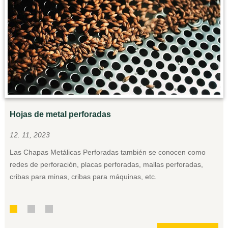
Hojas de metal perforadas
Em
12. 11, 2023
12
Las Chapas Metálicas Perforadas también se conocen como
3D
redes de perforación, placas perforadas, mallas perforadas,
de
cribas para minas, cribas para máquinas, etc.
de