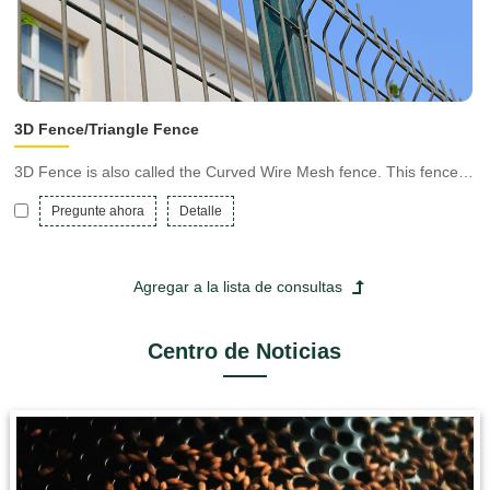
3D Fence/Triangle Fence
3D Fence is also called the Curved Wire Mesh fence. This fence
panel is more reinforced than ordinary welded mesh panel
Pregunte ahora
Detalle
because of the trangle curved. 3D fence panel can be connected
wit different posts such as, peach post, square post, rectangular
post, round post, etc.
Centro de Noticias